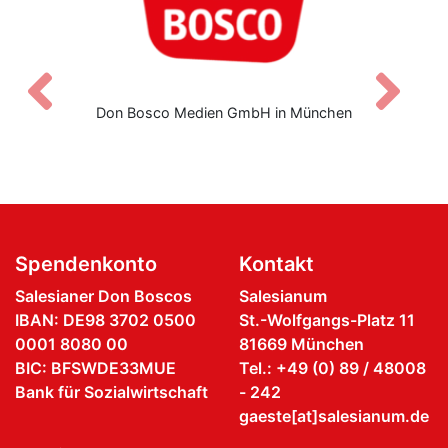
Zurück
V
Don Bosco Medien GmbH in München
Spendenkonto
Kontakt
Salesianer Don Boscos
Salesianum
IBAN: DE98 3702 0500
St.-Wolfgangs-Platz 11
0001 8080 00
81669 München
BIC: BFSWDE33MUE
Tel.: +49 (0) 89 / 48008
Bank für Sozialwirtschaft
- 242
gaeste[at]salesianum.de