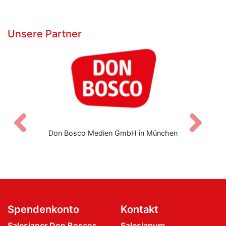
Unsere Partner
Zurück
V
Don Bosco Medien GmbH in München
Spendenkonto
Kontakt
Salesianer Don Boscos
Salesianum